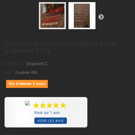
Canne drop shot 2 brins inégaux 2.20m
unground 5-30g
Référence :
DropshotCC
État :
Expédié 48h
file d'attente 3 mois
Basé sur 1 avis
VOIR LES AVIS