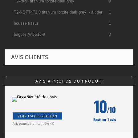
T2-kttg4 titanium torzite dark grey
9
T2-KGTT4F2.0 titanium torzite dark grey - à cder
1
housse tissus
1
bagues WCS16-9
3
AVIS CLIENTS
AVIS À PROPOS DU PRODUIT
10
/10
VOIR L'ATTESTATION
Basé sur 1 avis
Avis soumis à un contrôle