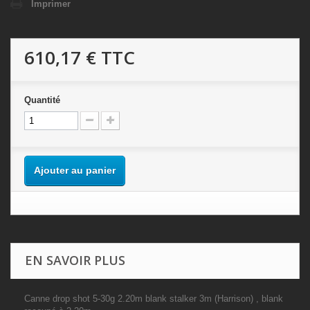
Imprimer
610,17 €
TTC
Quantité
Ajouter au panier
EN SAVOIR PLUS
Canne drop shot 5-30g 2.20m blank stalker 3m (Harrison) , blank