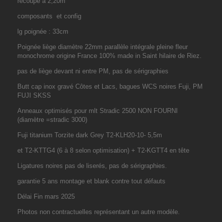
recoupé à 2,20m
composants et config
lg poignée : 33cm
Poignée liège diamètre 22mm parallèle intégrale pleine fleur
monochrome origine France 100% made in Saint hilaire de Riez.
pas de liège devant ni entre PM, pas de sérigraphies
Butt cap inox gravé Côtes et Lacs, bagues WCS noires Fuji, PM
FUJI SKSS
Anneaux optimisés pour mlt Stradic 2500 NON FOURNI
(diamètre =stradic 3000)
Fuji titanium Torzite dark Grey T2-KLH20-10- 5,5m
et T2-KTTG4 (6 à 8 selon optimisation) + T2-KGTT4 en tête
Ligatures noires pas de liserés, pas de sérigraphies.
garantie 5 ans montage et blank contre tout défauts
Délai Fin mars 2025
Photos non contractuelles représentant un autre modèle.