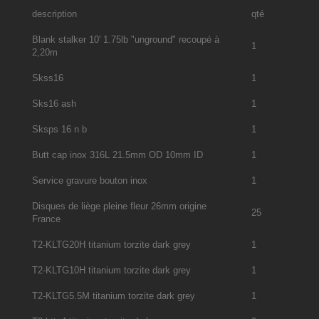
description
qté
Blank stalker 10' 1.75lb "unground" recoupé à
1
2,20m
Skss16
1
Sks16 ash
1
Sksps 16 n b
1
Butt cap inox 316L 21.5mm OD 10mm ID
1
Service gravure bouton inox
1
Disques de liège pleine fleur 26mm origine
25
France
T2-KLTG20H titanium torzite dark grey
1
T2-KLTG10H titanium torzite dark grey
1
T2-KLTG5.5M titanium torzite dark grey
1