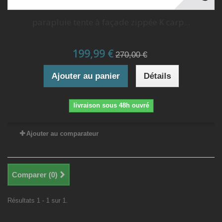
parapluie tente à façade zippée K carp...
199,99 €
270,00 €
Ajouter au panier
Détails
livraison sous 48h ouvré
Ajouter au comparateur
Comparer (
0
)
Résultats 1 - 1 sur 1.