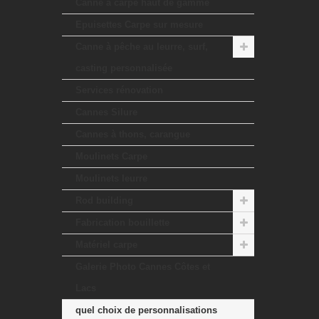
Canne à carpe haut de gamme
Epuisettes Carpe sur mesure
Canne à pêche au leurre, surf,
casting personnalisée
Services rénovation
Cannes Silure
Cannes à thons, carangue
Moulinets Carpe
Moulinets leurre
Rod building
Fabrication bouillette
Matériel carpe
Galerie Photo Cannes Côtes et
Lacs
quel choix de personnalisations