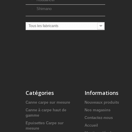
Shimano
Tous les fabricants
Catégories
Informations
Canne carpe sur mesure
Nouveaux produits
Canne à carpe haut de
Nos magasins
gamme
Contactez-nous
Epuisettes Carpe sur
Accueil
mesure