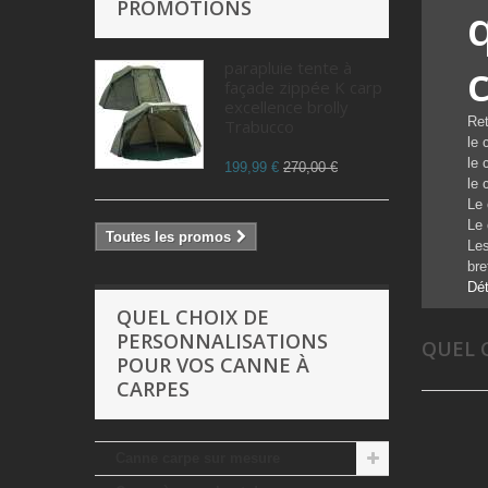
PROMOTIONS
parapluie tente à
façade zippée K carp
excellence brolly
Ret
Trabucco
le 
le 
199,99 €
270,00 €
le 
Le 
Le 
Toutes les promos
Les
bre
Dét
QUEL CHOIX DE
PERSONNALISATIONS
QUEL 
POUR VOS CANNE À
CARPES
Canne carpe sur mesure