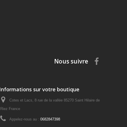
Nous suivre
Informations sur votre boutique
Cotes et Lacs, 8 rue de la vallée 85270 Saint Hilaire de
Riez France
Appelez-nous au :
0682847398