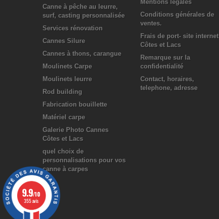
Mentions légales
Canne à pêche au leurre,
Conditions générales de
surf, casting personnalisée
ventes.
Services rénovation
Frais de port- site internet
Cannes Silure
Côtes et Lacs
Cannes à thons, carangue
Remarque sur la
Moulinets Carpe
confidentialité
Moulinets leurre
Contact, horaires,
telephone, adresse
Rod building
Fabrication bouillette
Matériel carpe
Galerie Photo Cannes
Côtes et Lacs
quel choix de
personnalisations pour vos
canne à carpes
9.9
/10
355 avis