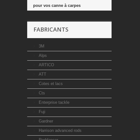
pour vos canne à carpes
FABRICANTS
3M
Alps
ARTICO
ATT
Cotes et lacs
Cts
Enterprise tackle
Fuji
Gardner
Harrison advanced rods
Roddancer