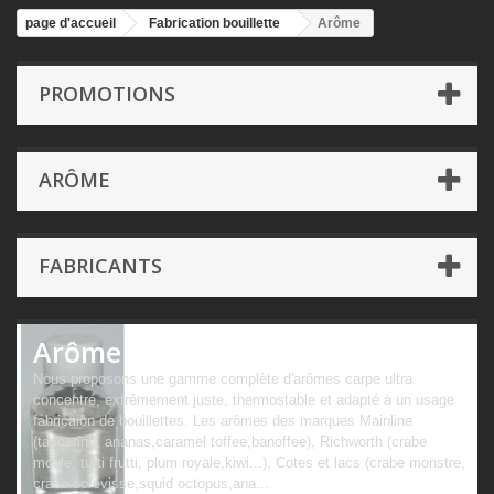
page d'accueil
Fabrication bouillette
Arôme
PROMOTIONS
ARÔME
FABRICANTS
Arôme
Nous proposons une gamme complète d'arômes carpe ultra
concentré, extrêmement juste, thermostable et adapté à un usage
fabricaion de bouillettes. Les arômes des marques Mainline
(tangerine, ananas,caramel toffee,banoffee), Richworth (crabe
moule, tutti frutti, plum royale,kiwi...), Cotes et lacs (crabe monstre,
crabe écrevisse,squid octopus,ana...