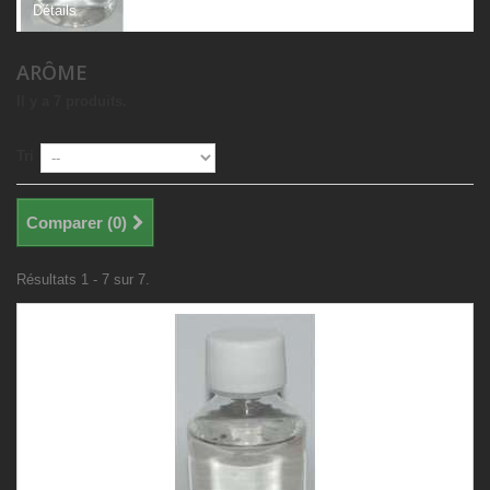
Détails
ARÔME
Il y a 7 produits.
Tri
Comparer (
0
)
Résultats 1 - 7 sur 7.