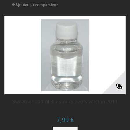
Ajouter au comparateur
Sweetner 100ml 3 à 5 ml/5 oeufs version 2011
7,99 €