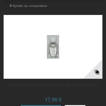
Ajouter au comparateur
(1 avis)
Arôme carpe pêche 100ml dosage 1.2ml/5 oeufs
17,90 €