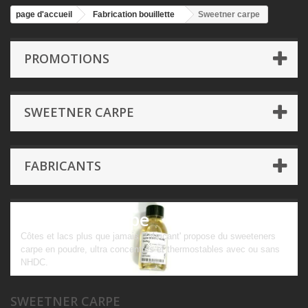
page d'accueil
Fabrication bouillette
Sweetner carpe
PROMOTIONS
SWEETNER CARPE
FABRICANTS
Sweetner carpe
Côtes et lacs plus que jamais "fabricant' propose du sweeteners
carpe en poudre, ultra concentrés et thermostables avec ou sans
NHDC.
SWEETNER CARPE