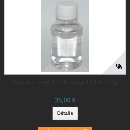
(1 avis)
Sweetener carpe 500ml dosage 3 à 5 ml/500g
35,00 €
Détails