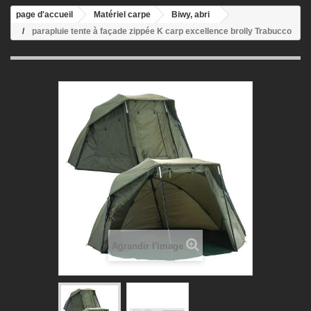
page d'accueil
Matériel carpe
Biwy, abri
parapluie tente à façade zippée K carp excellence brolly Trabucco
Agrandir l'image