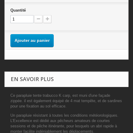
Quantité
Ajouter au panier
EN SAVOIR PLUS
Ce parapluie tente trabucco K carp, est muni d'une façade
zippée. il est également équipé de 4 mat tempête, et de sardines
pour une fixation au sol efficace.
Un parapluie résistant à toutes les conditions météorologiques.
L'Excellence est dédié aux pêcheurs amateurs de courtes
sessions et de pêche itinérante, pour lesquels un abri rapide à
monter facilite indéniablement les déplacements.