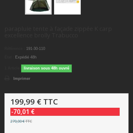
parapluie tente à façade zippée K carp
excellence brolly Trabucco
Référence :
191-30-110
État :
Expédié 48h
1
Article
livraison sous 48h ouvré
Imprimer
199,99 €
TTC
-70,01 €
270,00 €
TTC