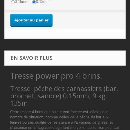
0.15mm
0.13mm
Ajouter au panier
EN SAVOIR PLUS
Tresse power pro 4 brins.
Tresse pêche des carnassiers (bar,
brochet, sandre) 0.15mm, 9 kg
135m
Cette tresse 4 brins de couleur vert foncée est idéale dans
nombre de situation, comme celles de la pêche du bar aux
leurres ou ses qualité de résistance à l'abrasion, de glisse, et
d'absence de vrillage/bouclage font merveille. Je l'utilise pour cet