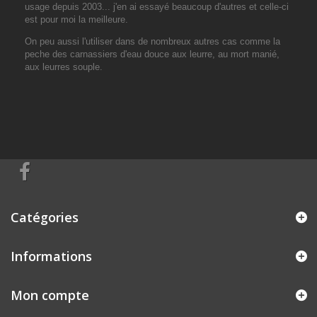
usage depuis 2003... j'en ai essayé beaucoup d'autres et celle-ci
est pour moi la meilleure.
On peu aussi l'utiliser dans de nombreux autres cas comme la
peche des carnassiers d'eau douce aux leurre, au mort manié,
aux leurres souple.
Catégories
Informations
Mon compte