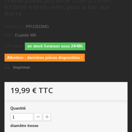
Tresse power pro verte 135m 0,15mm,
0.13mm 4 brins verte, pour le bar aux
leurre
Référence :
PPI13515MG
État :
Expédié 48h
2
Produits
en stock livraison sous 24/48h
Attention : dernières pièces disponibles !
Imprimer
19,99 €
TTC
Quantité
diamètre tresse