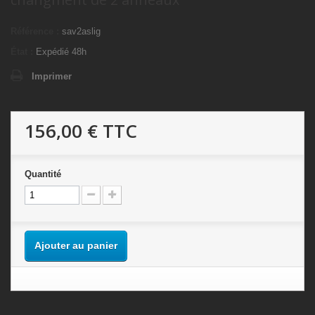
Référence :
sav2aslig
État :
Expédié 48h
Imprimer
156,00 €
TTC
Quantité
Ajouter au panier