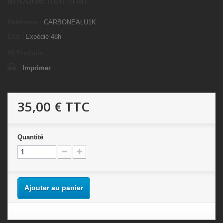
Référence :
CARBONEALU1K
État :
Expédié 48h
99
Produits
Imprimer
35,00 €
TTC
Quantité
Ajouter au panier