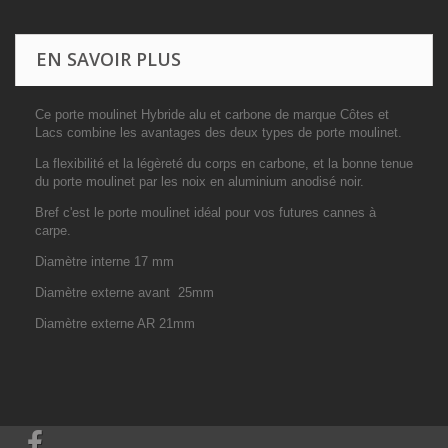
EN SAVOIR PLUS
Ce porte moulinet Hybride alu et carbone de marque Côtes et
Lacs combine les avantages des deux types de porte moulinet.
La flexibilité et la légèreté du corps en carbone, et la bonne tenue
du porte moulinet par les noix en aluminium anodisé noir.
Bref c'est le porte moulinet idéal pour vos futures cannes à
carpe.
Diamètre interne 17 mm
Diamètre externe avant 25mm
Diamètre externe AR 21mm