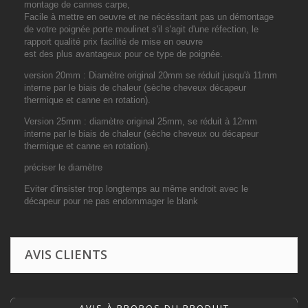
montage de cannes carpe,
Facile à mettre en oeuvre et ne nécéssitant pas un démontage
de votre poignée porte moulinet s'il s'agit d'une réfection, le
rapport qualité prix facilité de mise en oeuvre
est des plus avantageux pour ce type de poignée.
version 20mm : Diamètre original 20mm se réduit jusqu'à 11mm
interne par le biais de chaleur (sèche cheveux décapeur
thermique et canne en rotation).
Version 25mm : diamètre original 25mm, se réduit à 12mm
interne par le biais de chaleur (sèche cheveux ou décapeur
thermique et canne en rotation).
préciser le diamètre
Eviter d'insister trop longtemps au même endroit avec le
décapeur pour ne pas endommager le blank
AVIS CLIENTS