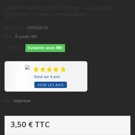
Shrink rubber 20 et 25mm - à la coupe
(gomme thermo rétractable)
Référence :
JSR1520-25
État :
Expédié 48h
6
Produits
livraison sous 48h
Basé sur 4 avis
VOIR LES AVIS
Imprimer
3,50 €
TTC