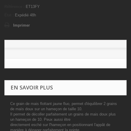
Référence :
ET13FY
État :
Expédié 48h
Imprimer
EN SAVOIR PLUS
Ce grain de mais flottant jaune fluo, permet d'équilibrer 2 grains
de maïs doux sur un hameçon de taille 10.
Il permet de décoller parfaitement un grains de mais doux plus
un hameçon de 10. Peux aussi être
directement esché sur l'hameçon en positionnant l'appât de
manière à dégager parfaitement la pointe