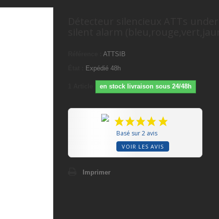
Détecteur silencieux ATTs underl
silent alarm (bleu,rouge,vert,jau
Référence :
ATTSIB
État :
Expédié 48h
1
Article
en stock livraison sous 24/48h
Basé sur 2 avis
VOIR LES AVIS
Imprimer