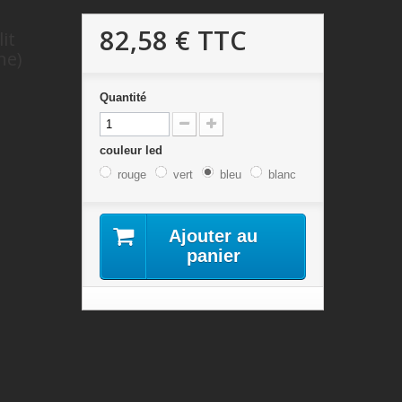
82,58 €
TTC
it
ne)
Quantité
couleur led
rouge
vert
bleu
blanc
Ajouter au
panier