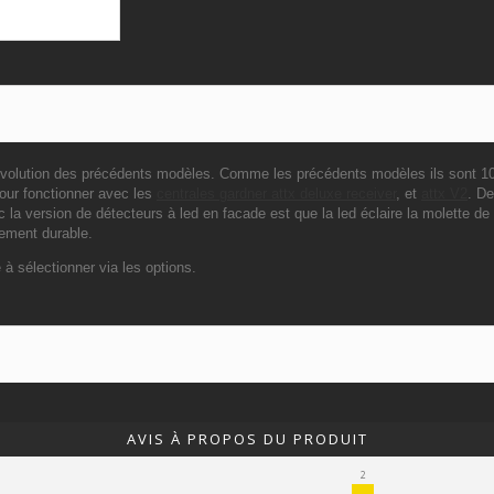
 évolution des précédents modèles. Comme les précédents modèles ils sont 1
 pour fonctionner avec les
centrales gardner attx deluxe receiver
, et
attx V2
. De
 la version de détecteurs à led en facade est que la led éclaire la molette de 
rement durable.
 à sélectionner via les options.
AVIS À PROPOS DU PRODUIT
2