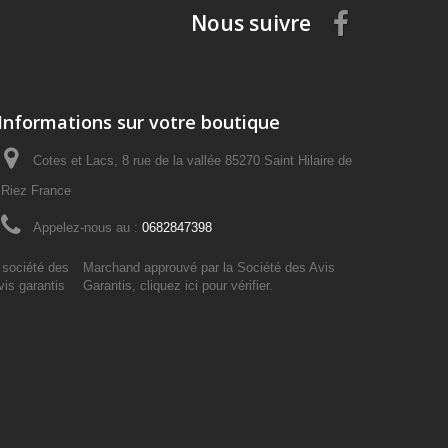
Nous suivre
Informations sur votre boutique
Cotes et Lacs, 8 rue de la vallée 85270 Saint Hilaire de
Riez France
Appelez-nous au :
0682847398
Marchand approuvé par la Société des Avis
Garantis,
cliquez ici pour vérifier
.