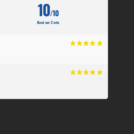
10
/10
Basé sur 2 avis