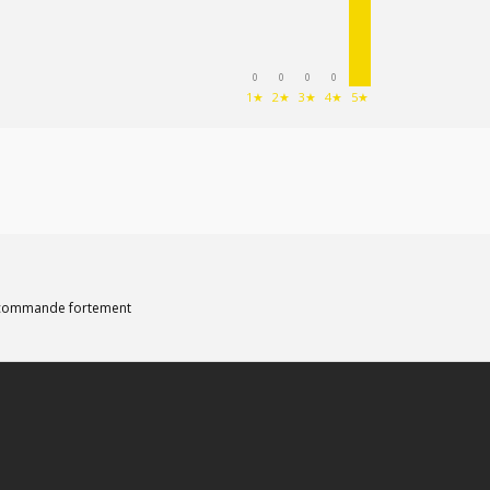
0
0
0
0
1★
2★
3★
4★
5★
recommande fortement