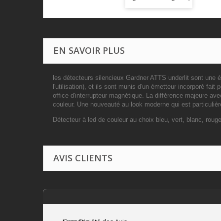
EN SAVOIR PLUS
les détecteurs silencieux Gardner ATTS underlit sont une
l'utilisation), et ils sont munis d'un émetteur incorporé fait
office d'interrupteur magnétique. La différence majeure avec
couleur. Une nouveauté au look moderne qui est particuliè
Détecteur à led de couleur au choix bleu, vert, blanc, rouge
AVIS CLIENTS