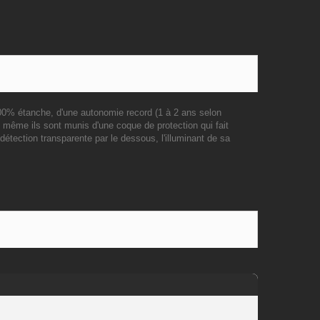
00% étanche, d'une autonomie record (1 à 2 ans selon
 même ils sont munis d'une coque de protection qui fait
détection transparente par le dessous, l'illuminant de sa