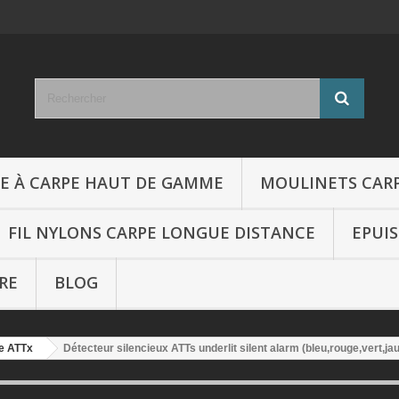
E À CARPE HAUT DE GAMME
MOULINETS CAR
FIL NYLONS CARPE LONGUE DISTANCE
EPUI
RE
BLOG
le ATTx
Détecteur silencieux ATTs underlit silent alarm (bleu,rouge,vert,ja