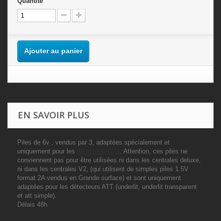
Quantité
Ajouter au panier
EN SAVOIR PLUS
Piles de 6v , vendus par 3, adaptées spécialement et
uniquement pour les
détecteur ATTs
. Attention, ces piles ne
conviennent pas pour être utilisées ni dans les centrales deluxe,
ni dans les centrales V2, (qui utilisent de simples piles 1.5V
format 2A vendus en Grande surface) et sont uniquement
adaptées pour les détecteurs ATT (underlit, underlit transparent
et att simple).
Délais 48h