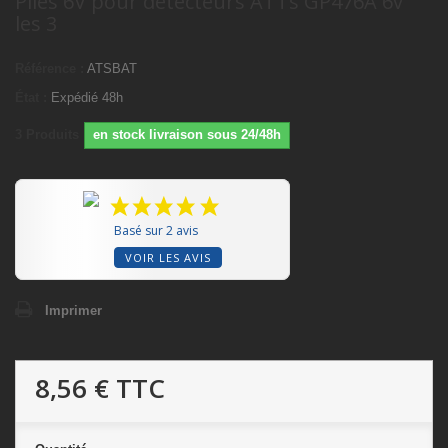
Piles 6V pour détecteurs ATTs GP476A 6v
les 3
Référence :
ATSBAT
État :
Expédié 48h
3
Produits
en stock livraison sous 24/48h
Basé sur 2 avis
VOIR LES AVIS
Imprimer
8,56 €
TTC