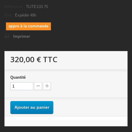
Référence :
TLITE133.75
État :
Expédié 48h
appro à la commande
Imprimer
320,00 €
TTC
Quantité
Ajouter au panier