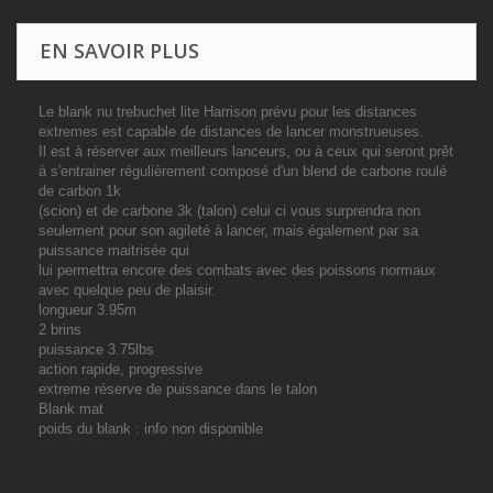
EN SAVOIR PLUS
Le blank nu trebuchet lite Harrison prévu pour les distances
extremes est capable de distances de lancer monstrueuses.
Il est à réserver aux meilleurs lanceurs, ou à ceux qui seront prêt
à s'entrainer régulièrement composé d'un blend de carbone roulé
de carbon 1k
(scion) et de carbone 3k (talon) celui ci vous surprendra non
seulement pour son agileté à lancer, mais également par sa
puissance maitrisée qui
lui permettra encore des combats avec des poissons normaux
avec quelque peu de plaisir.
longueur 3.95m
2 brins
puissance 3.75lbs
action rapide, progressive
extreme réserve de puissance dans le talon
Blank mat
poids du blank : info non disponible