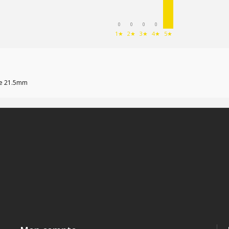
0
0
0
0
1★
2★
3★
4★
5★
 de 21.5mm