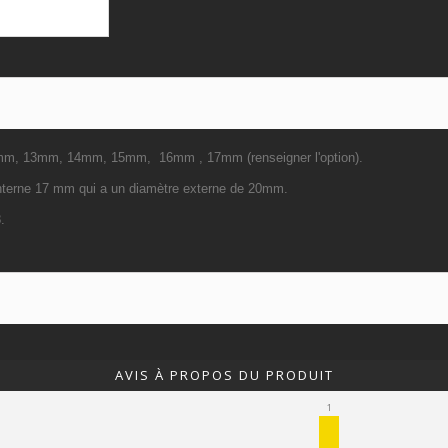
 12mm, 13mm, 14mm, 15mm, 16mm , 17mm (renseigner l'option).
interne 17 mm qui a un diamètre externe de 20mm.
.
AVIS À PROPOS DU PRODUIT
1