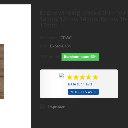
Bague winding check delrin noir
12mm, 13mm, 14mm, 15mm, 1
17mm
Référence :
CPWC
État :
Expédié 48h
10
Produits
livraison sous 48h
Basé sur 1 avis
VOIR LES AVIS
Imprimer