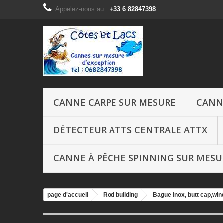
Appelez-nous au :
+33 6 82847398
CANNE CARPE SUR MESURE
CANN
DÉTECTEUR ATTS CENTRALE ATTX
CANNE À PÊCHE SPINNING SUR MESU
page d'accueil
Rod building
Bague inox, butt cap,wi