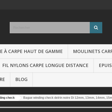
E À CARPE HAUT DE GAMME
MOULINETS CAR
FIL NYLONS CARPE LONGUE DISTANCE
EPUI
RE
BLOG
nding check
Bague winding check delrin noire Di 12mm, 13mm, 14mm, 