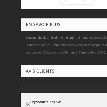
EN SAVOIR PLUS
Winding check en delrin noir, diamètre interne au choix
Diamètre externe 19mm sauf pour la version de diamètre 
ces bagues s'adaptent parfaitement à l'arrière d'un DPS 18
AVIS CLIENTS